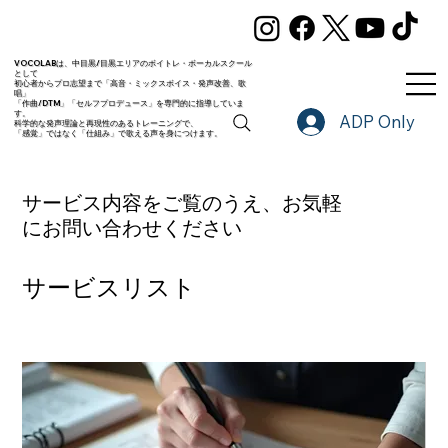
VOCOLABは、中目黒/目黒エリアのボイトレ・ボーカルスクール
として
初心者からプロ志望まで「高音・ミックスボイス・発声改善、歌
唱」
「作曲/DTM」「セルフプロデュース」を専門的に指導していま
す。
ADP Only
科学的な発声理論と再現性のあるトレーニングで、
「感覚」ではなく「仕組み」で歌える声を身につけます。
サービス内容をご覧のうえ、お気軽
にお問い合わせください
サービスリスト